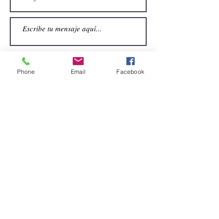
Phone
Email
Facebook
Enviar
CONTACTO
Email:
alquiler.atrezo@gmail.com
Teléfonos: (+34)699924185
(+34)608499789
Dirección:
Pol. Guadalquivir, Calle la