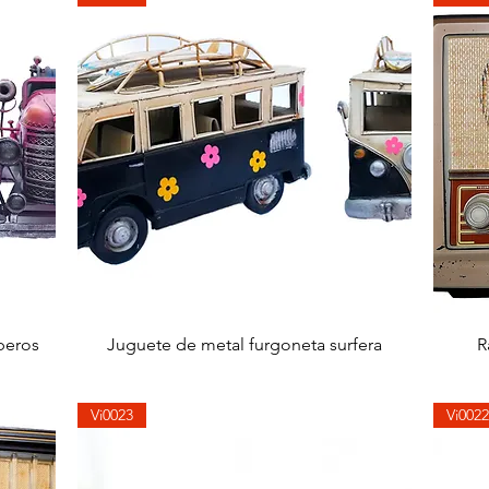
快速瀏覽
beros
Juguete de metal furgoneta surfera
R
Vi0023
Vi0022