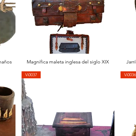
快速瀏覽
amaños
Magnífica maleta inglesa del siglo XIX
Jarr
Vi0037
Vi0036