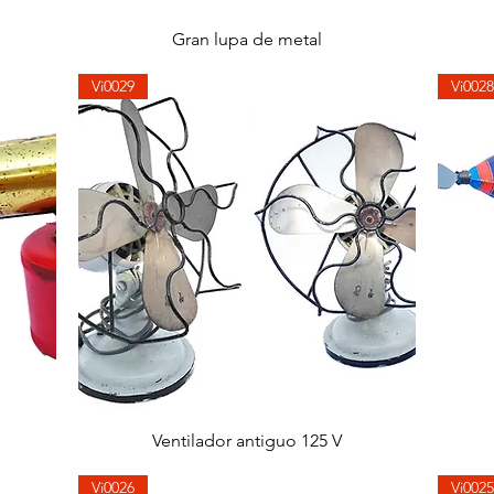
快速瀏覽
Gran lupa de metal
Vi0029
Vi0028
快速瀏覽
Ventilador antiguo 125 V
Vi0026
Vi0025