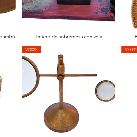
快速瀏覽
y bambú
Tintero de sobremesa con vela
B
Vi0032
Vi0031