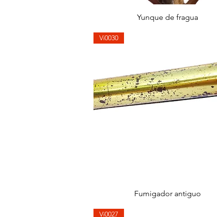
快速瀏覽
Yunque de fragua
Vi0030
快速瀏覽
Fumigador antiguo
Vi0027