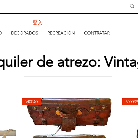
登入
O
DECORADOS
RECREACIÓN
CONTRATAR
quiler de atrezo: Vint
Vi0040
Vi0039