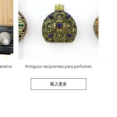
快速瀏覽
erativa
Antiguos recipientes para perfumes
載入更多