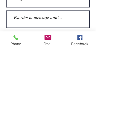
Phone
Email
Facebook
Enviar
CONTACTO
Email:
alquiler.atrezo@gmail.com
Teléfonos: (+34)699924185
(+34)608499789
Dirección:
Pol. Guadalquivir, Calle la