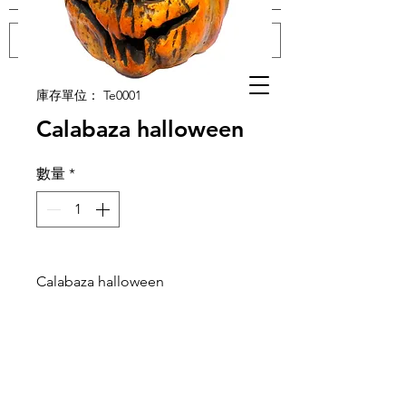
登入
庫存單位： Te0001
Calabaza halloween
數量
*
Calabaza halloween