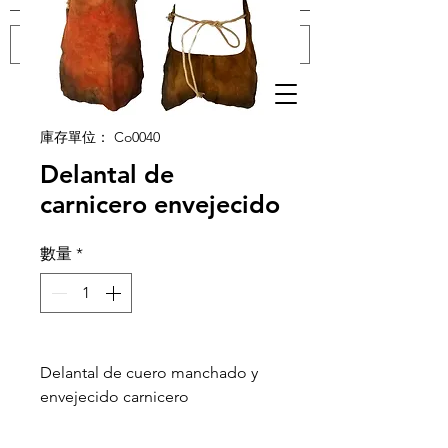
登入
庫存單位： Co0040
Delantal de
carnicero envejecido
數量
*
Delantal de cuero manchado y
envejecido carnicero