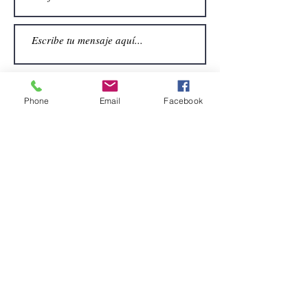
Phone
Email
Facebook
Enviar
CONTACTO
Email:
alquiler.atrezo@gmail.com
Teléfonos: (+34)699924185
(+34)608499789
Dirección:
Pol. Guadalquivir, Calle la