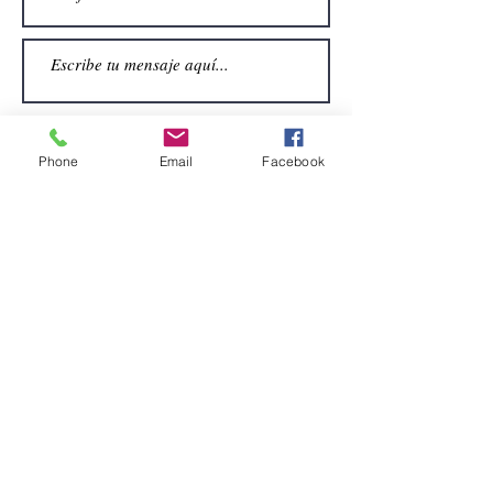
Phone
Email
Facebook
Enviar
CONTACTO
Email:
alquiler.atrezo@gmail.com
Teléfonos: (+34)699924185
(+34)608499789
Dirección:
Pol. Guadalquivir, Calle la