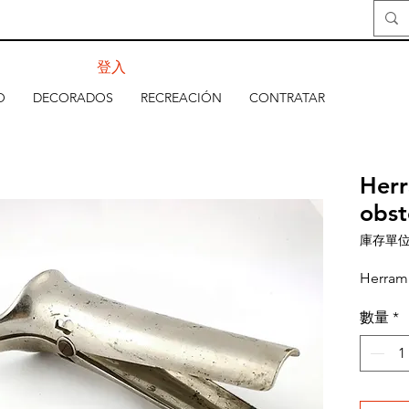
登入
O
DECORADOS
RECREACIÓN
CONTRATAR
Herr
obst
庫存單位：
Herrami
數量
*