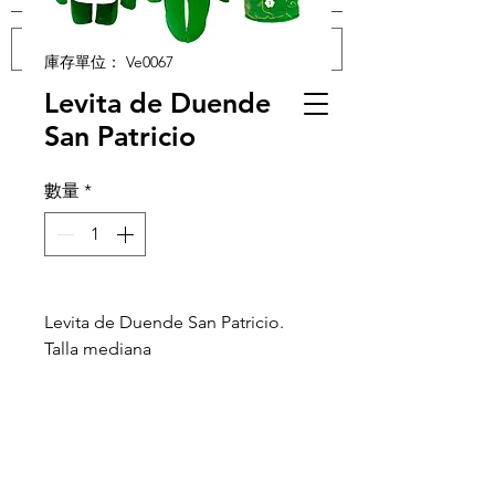
庫存單位： Ve0067
Levita de Duende
登入
San Patricio
數量
*
Levita de Duende San Patricio.
Talla mediana