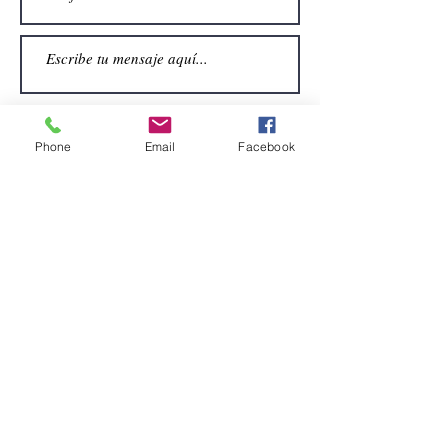
Phone
Email
Facebook
Enviar
CONTACTO
Email:
alquiler.atrezo@gmail.com
Teléfonos: (+34)699924185
(+34)608499789
Dirección:
Pol. Guadalquivir, Calle la