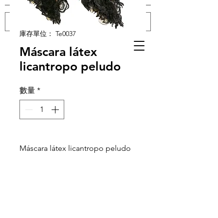
庫存單位： Te0037
登入
Máscara látex
licantropo peludo
數量
*
Máscara látex licantropo peludo