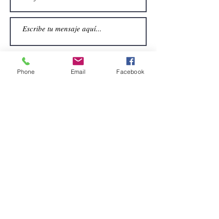
Phone
Email
Facebook
Enviar
CONTACTO
Email:
alquiler.atrezo@gmail.com
Teléfonos: (+34)699924185
(+34)608499789
Dirección:
Pol. Guadalquivir, Calle la