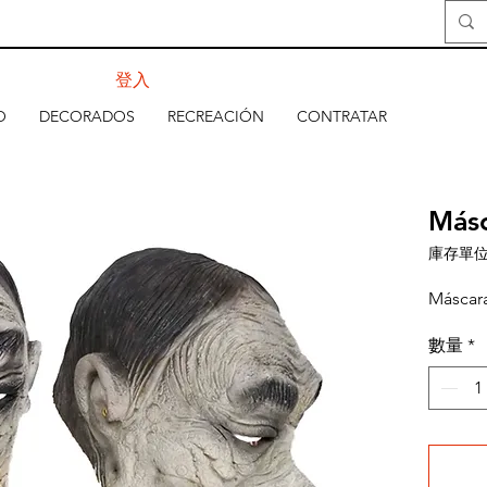
登入
O
DECORADOS
RECREACIÓN
CONTRATAR
Másc
庫存單位：
Máscara
數量
*