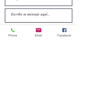
Phone
Email
Facebook
Enviar
CONTACTO
Email:
alquiler.atrezo@gmail.com
Teléfonos: (+34)699924185
(+34)608499789
Dirección:
Pol. Guadalquivir, Calle la